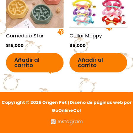
Comedero Star
Collar Moppy
$
15,000
$
6,000
Añadir al
Añadir al
carrito
carrito
Copyright © 2026 Origen Pet | Diseño de páginas web por
GoOnlineCol
Instagram