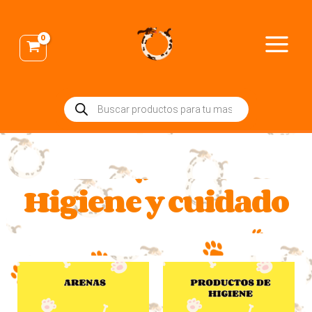
Ir
al
contenido
Búsqueda
de
productos
Higiene y cuidado