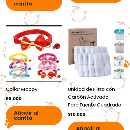
carrito
Collar Moppy
Unidad de Filtro con
Carbón Activado –
$
6,000
Para Fuente Cuadrada
Añadir al
$
10,000
carrito
Añadir al