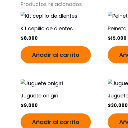
Productos relacionados
Kit cepillo de dientes
Peineta
$
8,000
$
15,000
Añadir al carrito
Aña
Juguete onigiri
Juguete
$
9,000
$
30,000
Añadir al carrito
Aña