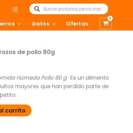
Búsqueda
de
productos
erros
Gatos
Ofertas
rozos de pollo 80g
omida Húmeda Pollo 80 g
· Es un alimento
dultos mayores que han perdido parte de
petito.
l carrito