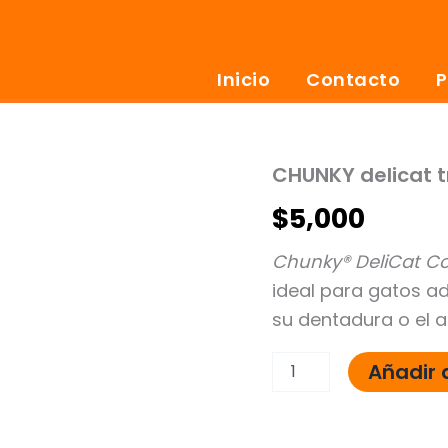
Inicio
Contacto
P
CHUNKY delicat t
CHUNKY
delicat
$
5,000
trozos
de
pollo
Chunky® DeliCat C
80g
ideal para gatos a
cantidad
su dentadura o el a
Añadir a