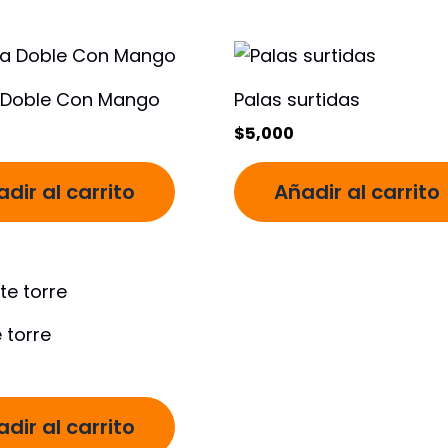
 Doble Con Mango
Palas surtidas
$
5,000
dir al carrito
Añadir al carrito
 torre
dir al carrito