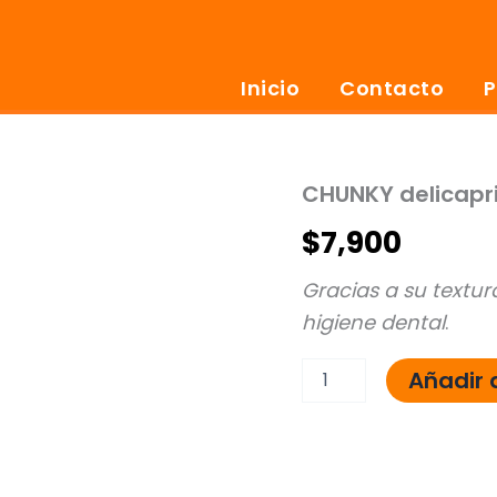
Inicio
Contacto
P
CHUNKY delicapri
CHUNKY
delicaprichos
$
7,900
160
g
cantidad
Gracias a su textur
higiene dental
.
Añadir a