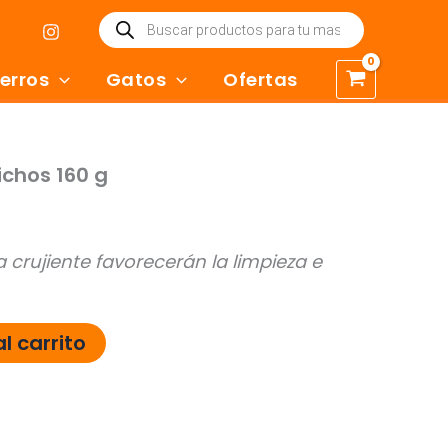
Búsqueda
de
productos
erros
Gatos
Ofertas
chos 160 g
a crujiente favorecerán la limpieza e
l carrito