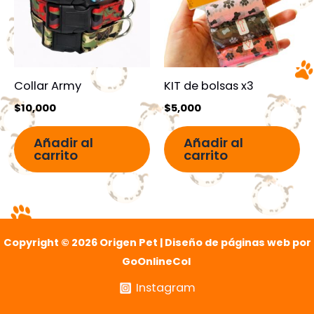
Collar Army
KIT de bolsas x3
$
10,000
$
5,000
Añadir al
Añadir al
carrito
carrito
Copyright © 2026 Origen Pet | Diseño de páginas web por
GoOnlineCol
Instagram