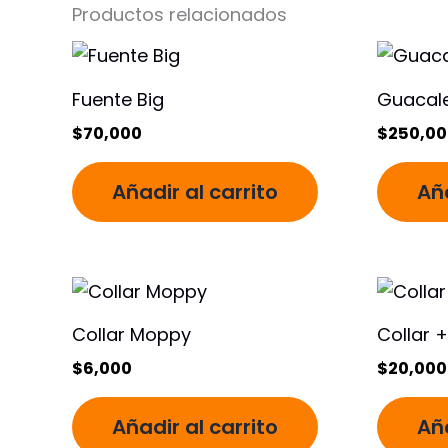
Productos relacionados
Fuente Big
Guacal
$
70,000
$
250,00
Añadir al carrito
Aña
Collar Moppy
Collar +
$
6,000
$
20,000
Añadir al carrito
Aña