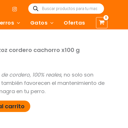
Búsqueda
de
productos
erros
Gatos
Ofertas
zoz cordero cachorro x100 g
 de cordero, 100% reales
, no solo son
ue también favorecen el mantenimiento de
agra en tu perro.
l carrito