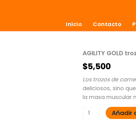
Inicio
Contacto
P
AGILITY GOLD tro
AGILITY
GOLD
$
5,500
trozoz
cordero
cachorro
Los trozos de carne
x100
deliciosos, sino q
g
cantidad
la masa muscular m
Añadir a