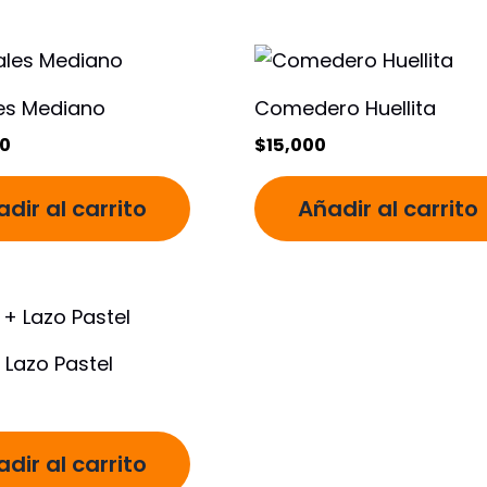
es Mediano
Comedero Huellita
0
$
15,000
dir al carrito
Añadir al carrito
 Lazo Pastel
dir al carrito